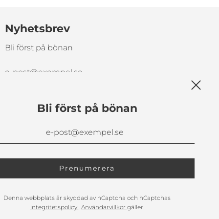
Nyhetsbrev
Bli först på bönan
Bli först på bönan
Denna webbplats är skyddad av hCaptcha och hCaptchas
integritetspolicy
.
Användarvillkor
gäller.
Sverige (SEK kr)
Svenska