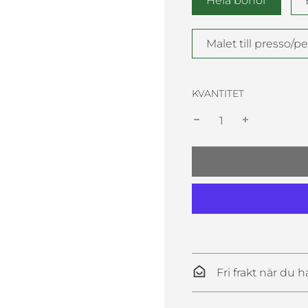
Hela bönor
Malet till presso/p
KVANTITET
Fri frakt när du h