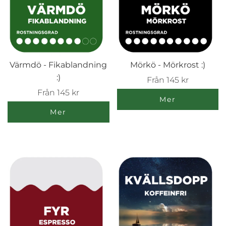
Värmdö - Fikablandning
Mörkö - Mörkrost :)
:)
Från
145 kr
Från
145 kr
Mer
Mer