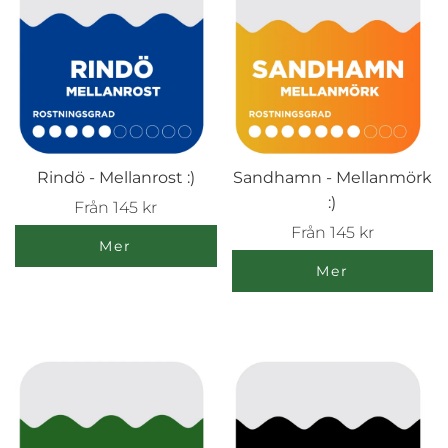
Rindö - Mellanrost :)
Sandhamn - Mellanmörk
:)
Från
145 kr
Från
145 kr
Mer
Mer