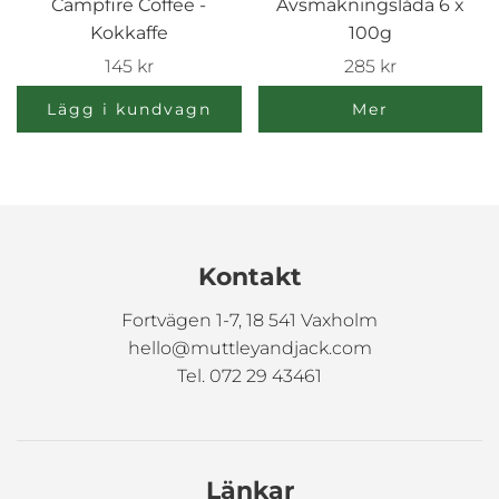
Campfire Coffee -
Avsmakningslåda 6 x
Kokkaffe
100g
145 kr
285 kr
Lägg i kundvagn
Mer
Kontakt
Fortvägen 1-7, 18 541 Vaxholm
hello@muttleyandjack.com
Tel. 072 29 43461
Länkar