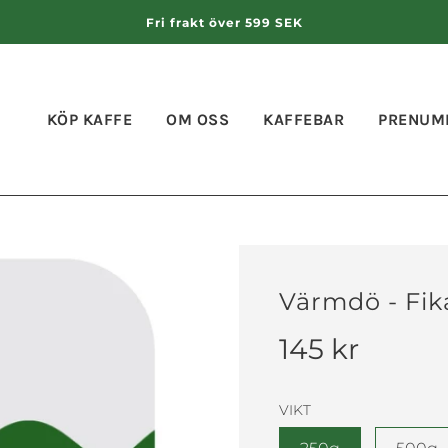
Fri frakt över 599 SEK
KÖP KAFFE
OM OSS
KAFFEBAR
PRENUM
Värmdö - Fik
Rea
Vanligt
145 kr
pris
pris
VIKT