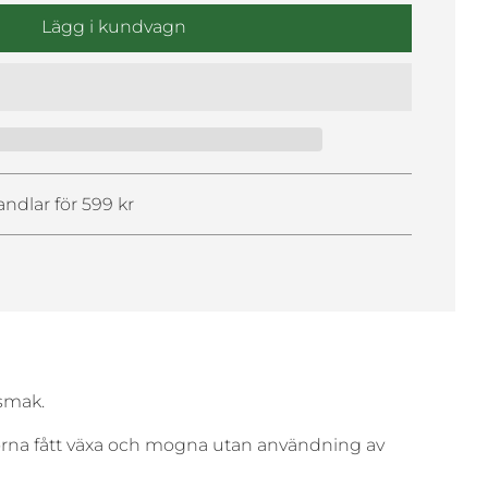
l
Lägg i kundvagn
ä
s
e
r
i
n
.
andlar för 599 kr
.
.
rsmak.
norna fått växa och mogna utan användning av