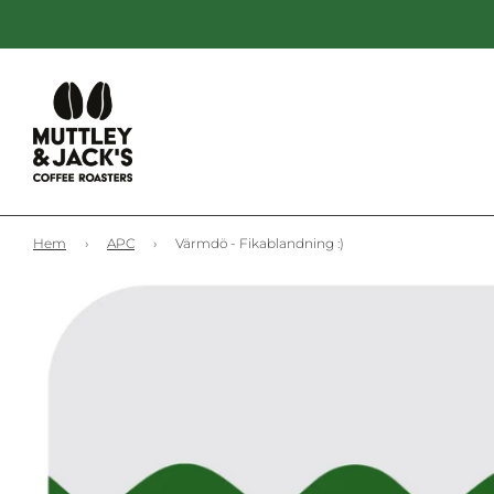
Hem
›
APC
›
Värmdö - Fikablandning :)