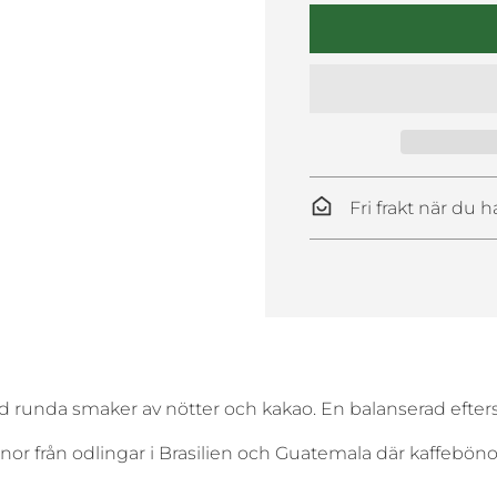
Fri frakt när du h
ed runda smaker av nötter och kakao
. En balanserad efte
önor
från odlingar i Brasilien och Guatemala där kaffebö