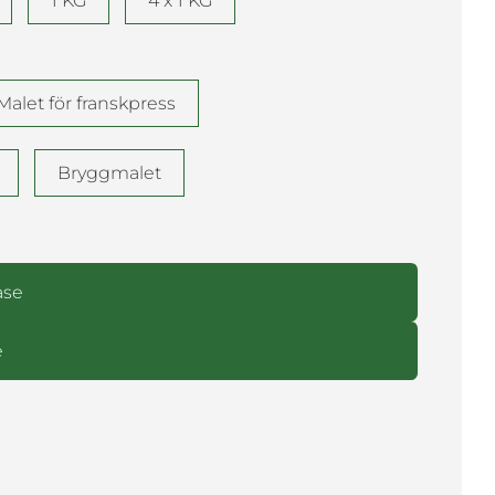
1 KG
4 x 1 KG
Malet för franskpress
Bryggmalet
ase
e