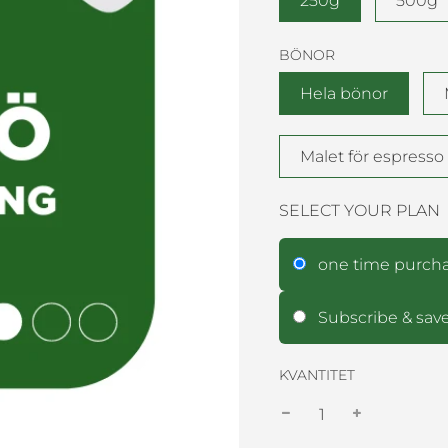
250g
500g
BÖNOR
Hela bönor
Malet för espresso
SELECT YOUR PLAN
one time purch
Subscribe & sav
KVANTITET