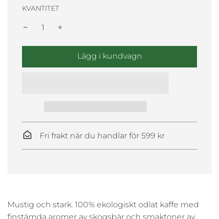
KVANTITET
l
Lägg i kundvagn
ä
s
e
r
i
n
.
Fri frakt när du handlar för 599 kr
.
.
Mustig och stark
.
100%
ekologiskt odlat kaffe med
finstämda aromer av skogsbär och smaktoner av