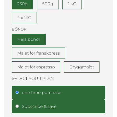
250g
500g
1 KG
4 x 1KG
BÖNOR
Hela bönor
Malet för franskpress
Malet för espresso
Bryggmalet
SELECT YOUR PLAN
one time purchase
Subscribe & save