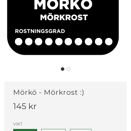
Mörkö - Mörkrost :)
Rea
Vanligt
145 kr
pris
pris
VIKT