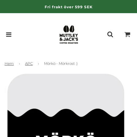
Fri frakt över 599 SEK
Hem
›
APC
›
Mörkö - Mörkrost :)